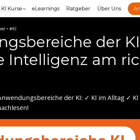
KI Kurse
eLearnings
Ratgeber
Über Uns
An
er • #KI
gsbereiche der KI
e Intelligenz am ri
 Anwendungsbereiche der KI: ✓ KI im Alltag ✓ KI
nachlesen!