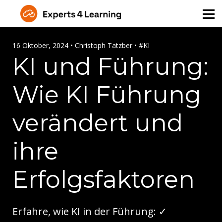
Über Uns
Angebot für Unternehmen
16 Oktober, 2024 • Christoph Tatzber • #KI
KI und Führung:
Kontakt
Wie KI Führung
Login
verändert und
ihre
Erfolgsfaktoren
Erfahre, wie KI in der Führung: ✓