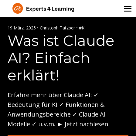
Über Uns
Angebot für Unternehmen
19 März, 2025 • Christoph Tatzber • #KI
Was ist Claude
Kontakt
AI? Einfach
Login
erklärt!
Erfahre mehr über Claude AI: ✓
Bedeutung für KI ✓ Funktionen &
Anwendungsbereiche ✓ Claude AI
Modelle ✓ u.v.m. ► Jetzt nachlesen!